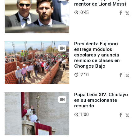
mentor de Lionel Messi
0:45
access_time
Presidenta Fujimori
entrega módulos
escolares y anuncia
reinicio de clases en
Chongos Bajo
2:10
access_time
Papa León XIV: Chiclayo
en su emocionante
recuerdo
1:00
access_time