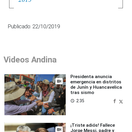
Publicado: 22/10/2019
Videos Andina
Presidenta anuncia
emergencia en distritos
de Junín y Huancavelica
tras sismo
2:35
access_time
¡Triste adiós! Fallece
Jorge Messi, padre y