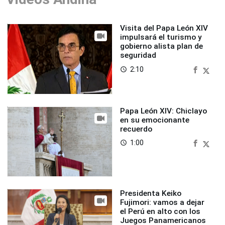
Visita del Papa León XIV
impulsará el turismo y
gobierno alista plan de
seguridad
2:10
access_time
Papa León XIV: Chiclayo
en su emocionante
recuerdo
1:00
access_time
Presidenta Keiko
Fujimori: vamos a dejar
el Perú en alto con los
Juegos Panamericanos