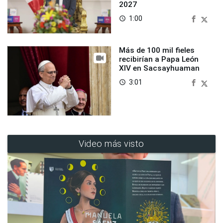
2027
1:00
access_time
Más de 100 mil fieles
recibirían a Papa León
XIV en Sacsayhuaman
3:01
access_time
Video más visto