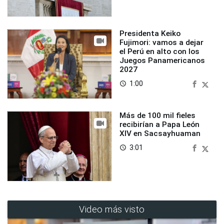
Presidenta Keiko
Fujimori: vamos a dejar
el Perú en alto con los
Juegos Panamericanos
2027
1:00
access_time
Más de 100 mil fieles
recibirían a Papa León
XIV en Sacsayhuaman
3:01
access_time
Video más visto