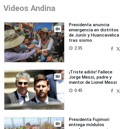
Videos Andina
Presidenta anuncia
emergencia en distritos
de Junín y Huancavelica
tras sismo
2:35
access_time
¡Triste adiós! Fallece
Jorge Messi, padre y
mentor de Lionel Messi
0:45
access_time
Presidenta Fujimori
entrega módulos