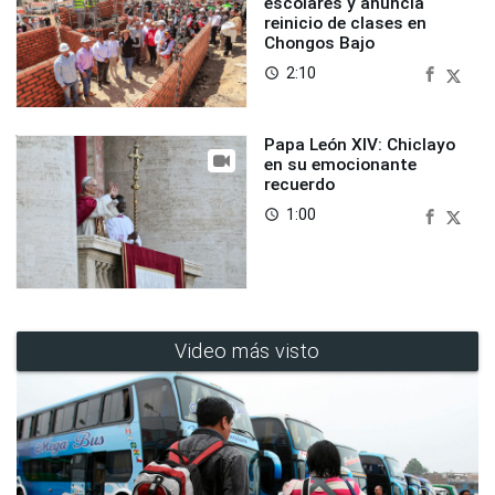
escolares y anuncia
reinicio de clases en
Chongos Bajo
2:10
access_time
Papa León XIV: Chiclayo
en su emocionante
recuerdo
1:00
access_time
Video más visto