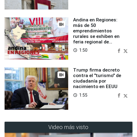
Andina en Regiones:
más de 50
emprendimientos
rurales se exhiben en
feria regional de
Foncodes
1:50
access_time
Trump firma decreto
contra el "turismo" de
ciudadanía por
nacimiento en EEUU
1:55
access_time
Video más visto