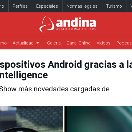
io
Perfiles
Especiales
Normas legales
Turismo
arrow_drop_down
timo
Actualidad
Galería
Canal Online
Videos
Podcas
positivos Android gracias a l
ntelligence
 Show más novedades cargadas de