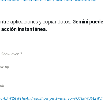
tre aplicaciones y copiar datos,
Gemini puede
a acción instantánea.
d Show ever ?
low-up
ook
PeT4DWtSl
#TheAndroidShow
pic.twitter.com/U7koW3M2WT