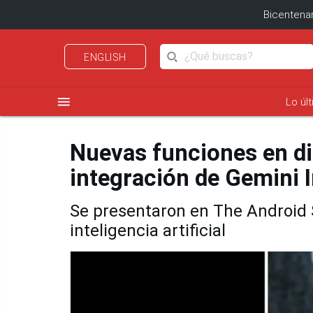
Bicentenar
ENGLISH
menu
Lo úl
Nuevas funciones en dis
integración de Gemini I
Se presentaron en The Android
inteligencia artificial