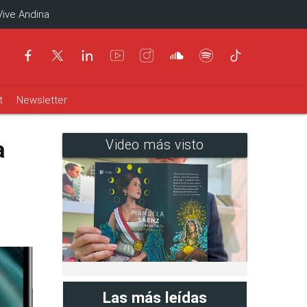
Vive Andina
t
Newsletter
a
Video más visto
Las más leídas