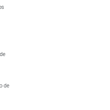
os
 de
o de