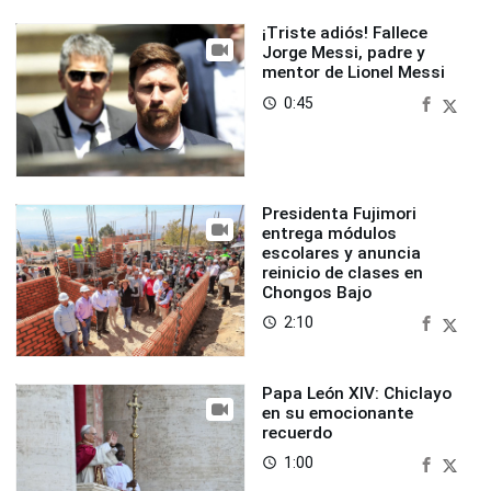
¡Triste adiós! Fallece
Jorge Messi, padre y
mentor de Lionel Messi
0:45
access_time
Presidenta Fujimori
entrega módulos
escolares y anuncia
reinicio de clases en
Chongos Bajo
2:10
access_time
Papa León XIV: Chiclayo
en su emocionante
recuerdo
1:00
access_time