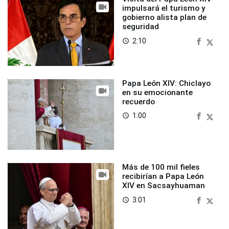
impulsará el turismo y
gobierno alista plan de
seguridad
2:10
access_time
Papa León XIV: Chiclayo
en su emocionante
recuerdo
1:00
access_time
Más de 100 mil fieles
recibirían a Papa León
XIV en Sacsayhuaman
3:01
access_time