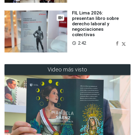
FIL Lima 2026:
presentan libro sobre
derecho laboral y
negociaciones
colectivas
2:42
access_time
Video más visto