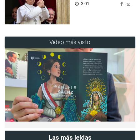
3:01
access_time
Video más visto
Las más leídas