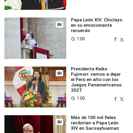
Papa León XIV: Chiclayo
en su emocionante
recuerdo
1:00
access_time
Presidenta Keiko
Fujimori: vamos a dejar
el Perú en alto con los
Juegos Panamericanos
2027
1:00
access_time
Más de 100 mil fieles
recibirían a Papa León
XIV en Sacsayhuaman