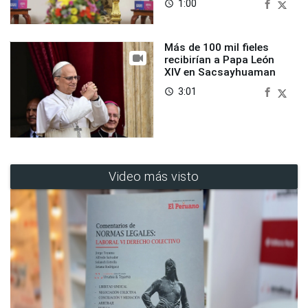
1:00
access_time
Más de 100 mil fieles
recibirían a Papa León
XIV en Sacsayhuaman
3:01
access_time
Video más visto