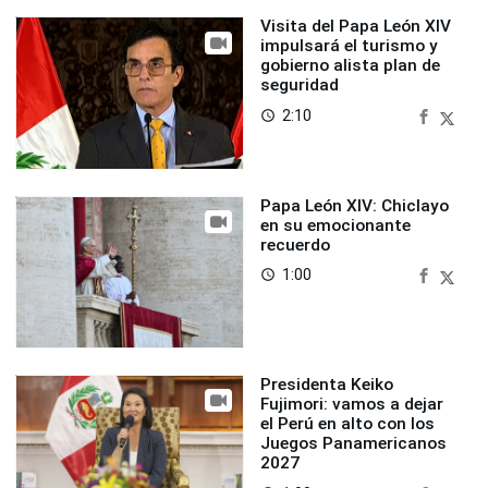
Visita del Papa León XIV
impulsará el turismo y
gobierno alista plan de
seguridad
2:10
access_time
Papa León XIV: Chiclayo
en su emocionante
recuerdo
1:00
access_time
Presidenta Keiko
Fujimori: vamos a dejar
el Perú en alto con los
Juegos Panamericanos
2027