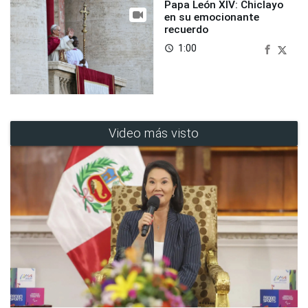
Papa León XIV: Chiclayo
en su emocionante
recuerdo
1:00
access_time
Video más visto