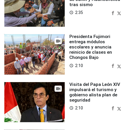
tras sismo
2:35
access_time
Presidenta Fujimori
entrega módulos
escolares y anuncia
reinicio de clases en
Chongos Bajo
2:10
access_time
Visita del Papa León XIV
impulsará el turismo y
gobierno alista plan de
seguridad
2:10
access_time