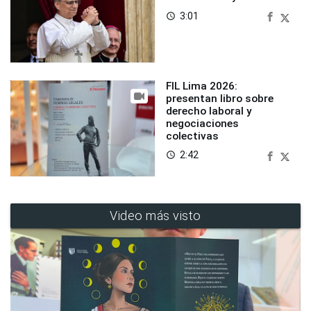
3:01
access_time
FIL Lima 2026:
presentan libro sobre
derecho laboral y
negociaciones
colectivas
2:42
access_time
Video más visto