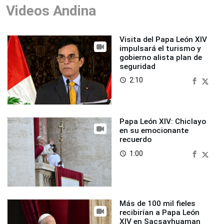
Videos Andina
Visita del Papa León XIV
impulsará el turismo y
gobierno alista plan de
seguridad
2:10
access_time
Papa León XIV: Chiclayo
en su emocionante
recuerdo
1:00
access_time
Más de 100 mil fieles
recibirían a Papa León
XIV en Sacsayhuaman