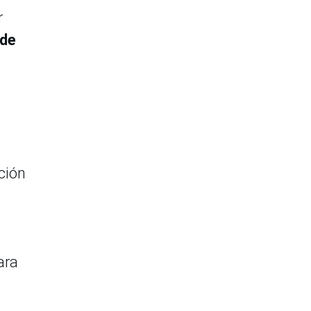
r
 de
ción
ara