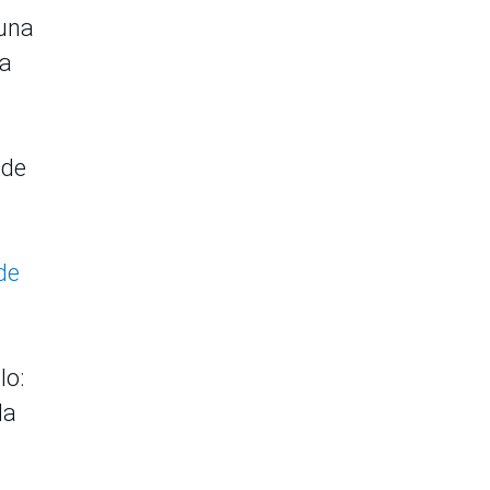
Luna
 a
 de
de
lo:
la