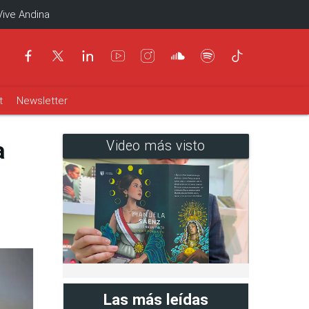
Vive Andina
t
Newsletter
a
Video más visto
Las más leídas