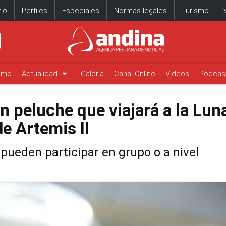
io
Perfiles
Especiales
Normas legales
Turismo
arrow_drop_down
timo
Actualidad
Galería
Canal Online
Videos
Podcas
n peluche que viajará a la Lun
e Artemis II
pueden participar en grupo o a nivel
.