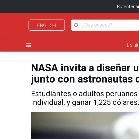
Bicentenar
ENGLISH
menu
Lo úl
NASA invita a diseñar u
junto con astronautas d
Estudiantes o adultos peruanos 
individual, y ganar 1,225 dólares