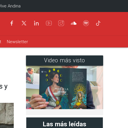
Vive Andina
t
Newsletter
Video más visto
s y
Las más leídas