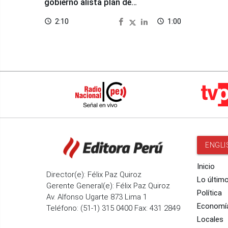
gobierno alista plan de
seguridad
2:10
1:00
access_time
access_time
ENGLI
Inicio
Director(e): Félix Paz Quiroz
Lo últim
Gerente General(e): Félix Paz Quiroz
Política
Av. Alfonso Ugarte 873 Lima 1
Economí
Teléfono: (51-1) 315 0400 Fax: 431 2849
Locales