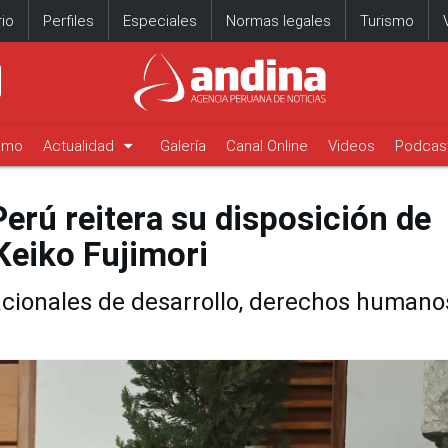
io
Perfiles
Especiales
Normas legales
Turismo
arrow_drop_down
timo
Actualidad
Galería
Canal Online
Videos
Podcas
erú reitera su disposición de
Keiko Fujimori
acionales de desarrollo, derechos humano