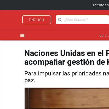
Bicentenar
ENGLISH
menu
Lo úl
Naciones Unidas en el P
acompañar gestión de 
Para impulsar las prioridades n
paz.