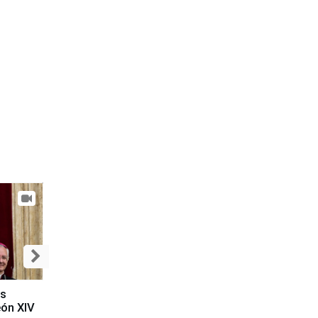
es
eón XIV