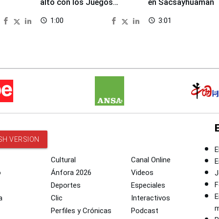
alto con los Juegos
en Sacsayhuaman
Panamericanos 2027
1:00
3:01
access_time
access_time
SH VERSION
E
Cultural
Canal Online
E
o
Ánfora 2026
Videos
J
F
Deportes
Especiales
E
a
Clic
Interactivos
m
Perfiles y Crónicas
Podcast