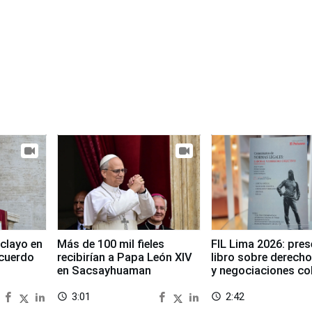
clayo en
Más de 100 mil fieles
FIL Lima 2026: pre
cuerdo
recibirían a Papa León XIV
libro sobre derecho
en Sacsayhuaman
y negociaciones co
3:01
2:42
access_time
access_time