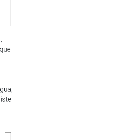
,
 que
agua,
iste