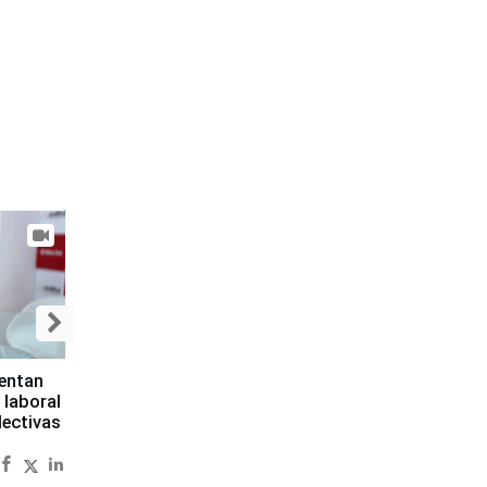
sentan
 laboral
lectivas