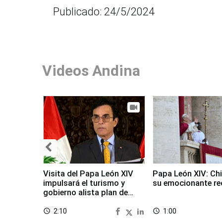
Publicado: 24/5/2024
Videos Andina
Visita del Papa León XIV
Papa León XIV: Chi
impulsará el turismo y
su emocionante re
gobierno alista plan de
seguridad
2:10
1:00
access_time
access_time