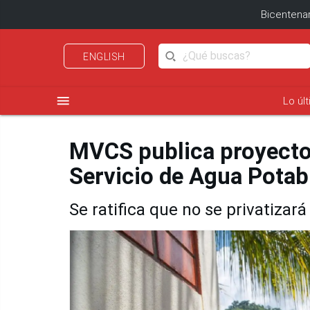
Bicentenar
ENGLISH
menu
Lo úl
MVCS publica proyecto
Servicio de Agua Potab
Se ratifica que no se privatizar