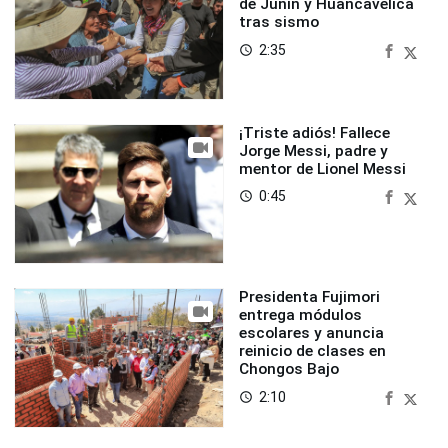
de Junín y Huancavelica
tras sismo
2:35
access_time
¡Triste adiós! Fallece
Jorge Messi, padre y
mentor de Lionel Messi
0:45
access_time
Presidenta Fujimori
entrega módulos
escolares y anuncia
reinicio de clases en
Chongos Bajo
2:10
access_time