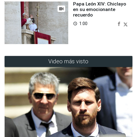
Papa León XIV: Chiclayo
en su emocionante
recuerdo
1:00
access_time
Video más visto