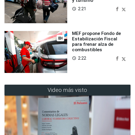
y turismo
2:21
access_time
MEF propone Fondo de
Estabilización Fiscal
para frenar alza de
combustibles
2:22
access_time
Video más visto