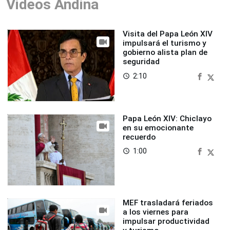
Videos Andina
Visita del Papa León XIV
impulsará el turismo y
gobierno alista plan de
seguridad
2:10
access_time
Papa León XIV: Chiclayo
en su emocionante
recuerdo
1:00
access_time
MEF trasladará feriados
a los viernes para
impulsar productividad