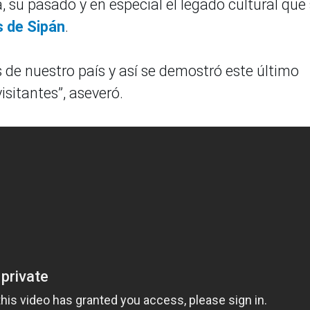
 su pasado y en especial el legado cultural que
 de Sipán
.
 de nuestro país y así se demostró este último
isitantes”, aseveró.