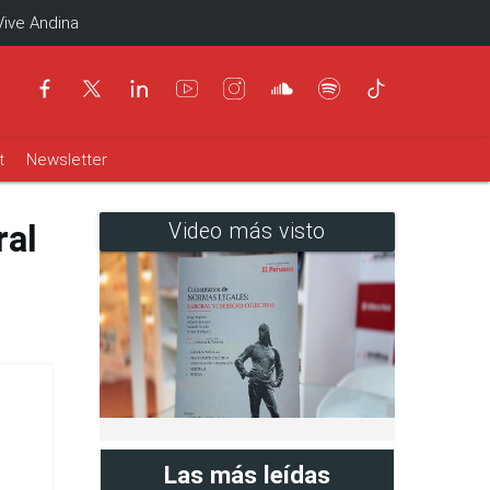
Vive Andina
t
Newsletter
ral
Video más visto
Las más leídas