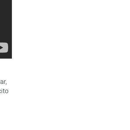
ar,
cito