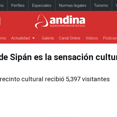
io
Perfiles
Especiales
Normas legales
Turismo
arrow_drop_down
timo
Actualidad
Galería
Canal Online
Videos
Podcas
 Sipán es la sensación cultu
recinto cultural recibió 5,397 visitantes