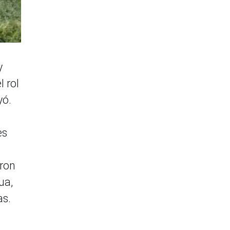
y
 rol
yó.
es
aron
ua,
as.