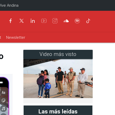
Vive Andina
t
Newsletter
o
Video más visto
Las más leídas