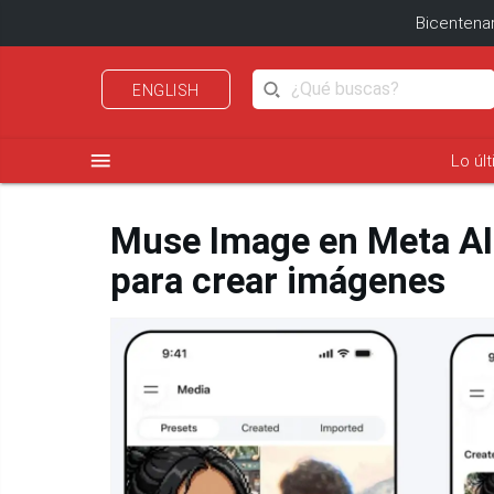
Bicentenar
ENGLISH
menu
Lo úl
Muse Image en Meta AI
para crear imágenes