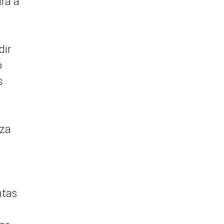
rá a
dir
o
s
iza
ntas