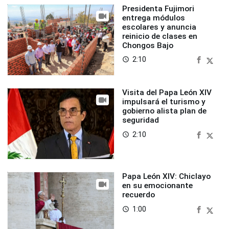
Presidenta Fujimori
entrega módulos
escolares y anuncia
reinicio de clases en
Chongos Bajo
2:10
access_time
Visita del Papa León XIV
impulsará el turismo y
gobierno alista plan de
seguridad
2:10
access_time
Papa León XIV: Chiclayo
en su emocionante
recuerdo
1:00
access_time