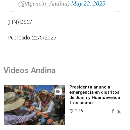
(@Agencia_Andina)
May 22, 2025
(FIN) DSC/
Publicado: 22/5/2025
Videos Andina
Presidenta anuncia
emergencia en distritos
de Junín y Huancavelica
tras sismo
2:35
access_time