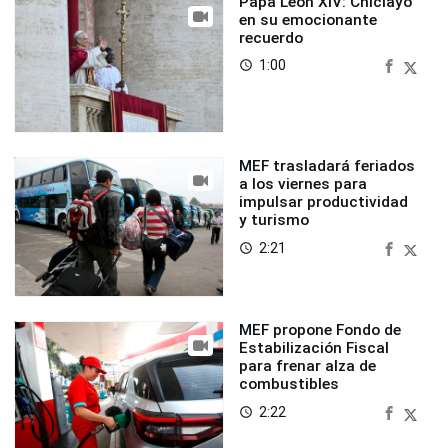
Papa León XIV: Chiclayo
en su emocionante
recuerdo
1:00
access_time
MEF trasladará feriados
a los viernes para
impulsar productividad
y turismo
2:21
access_time
MEF propone Fondo de
Estabilización Fiscal
para frenar alza de
combustibles
2:22
access_time