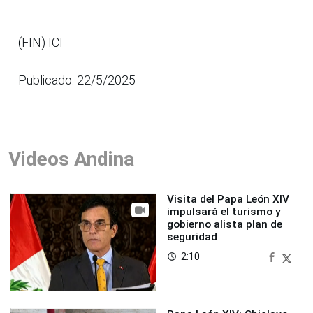
(FIN) ICI
Publicado: 22/5/2025
Videos Andina
Visita del Papa León XIV
impulsará el turismo y
gobierno alista plan de
seguridad
2:10
access_time