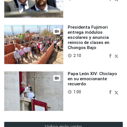
Presidenta Fujimori
entrega módulos
escolares y anuncia
reinicio de clases en
Chongos Bajo
2:10
access_time
Papa León XIV: Chiclayo
en su emocionante
recuerdo
1:00
access_time
Video más visto