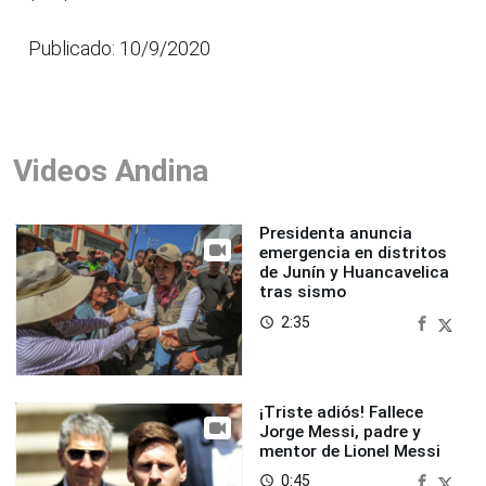
Publicado: 10/9/2020
Videos Andina
Presidenta anuncia
emergencia en distritos
de Junín y Huancavelica
tras sismo
2:35
access_time
¡Triste adiós! Fallece
Jorge Messi, padre y
mentor de Lionel Messi
0:45
access_time