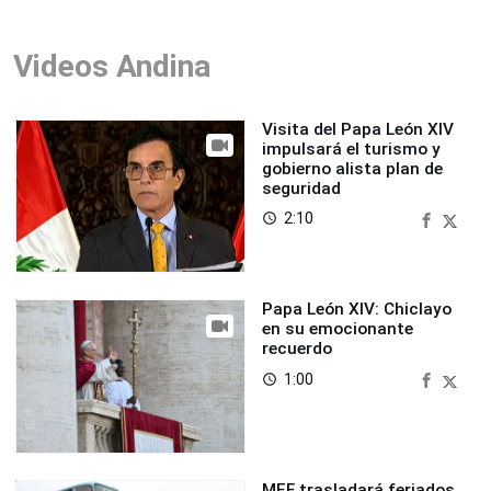
Videos Andina
Visita del Papa León XIV
impulsará el turismo y
gobierno alista plan de
seguridad
2:10
access_time
Papa León XIV: Chiclayo
en su emocionante
recuerdo
1:00
access_time
MEF trasladará feriados