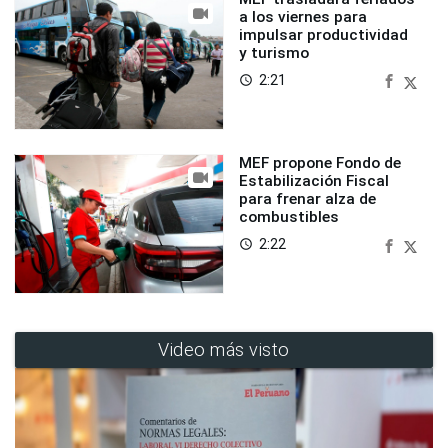
a los viernes para
impulsar productividad
y turismo
2:21
access_time
MEF propone Fondo de
Estabilización Fiscal
para frenar alza de
combustibles
2:22
access_time
Video más visto