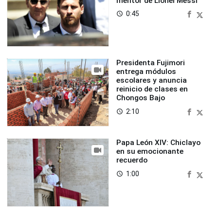
mentor de Lionel Messi
0:45
access_time
Presidenta Fujimori
entrega módulos
escolares y anuncia
reinicio de clases en
Chongos Bajo
2:10
access_time
Papa León XIV: Chiclayo
en su emocionante
recuerdo
1:00
access_time