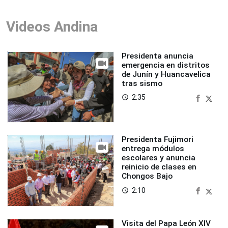
Videos Andina
Presidenta anuncia
emergencia en distritos
de Junín y Huancavelica
tras sismo
2:35
access_time
Presidenta Fujimori
entrega módulos
escolares y anuncia
reinicio de clases en
Chongos Bajo
2:10
access_time
Visita del Papa León XIV