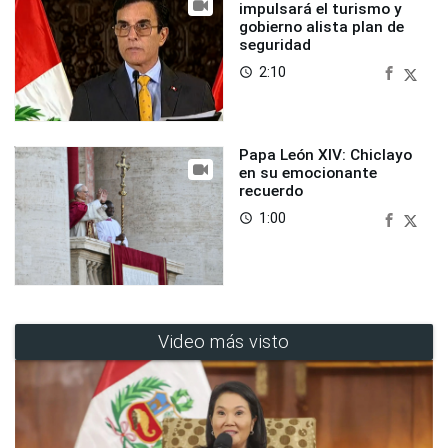
impulsará el turismo y
gobierno alista plan de
seguridad
2:10
access_time
Papa León XIV: Chiclayo
en su emocionante
recuerdo
1:00
access_time
Video más visto