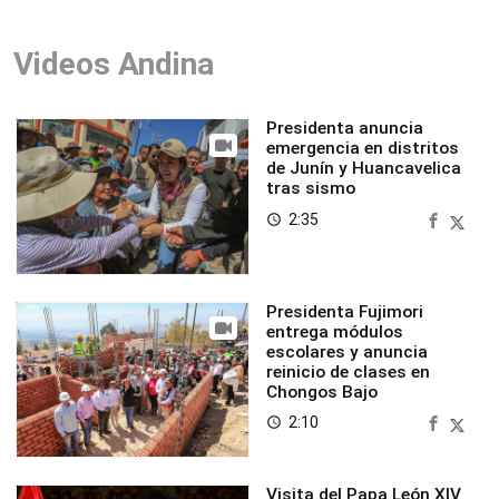
Videos Andina
Presidenta anuncia
emergencia en distritos
de Junín y Huancavelica
tras sismo
2:35
access_time
Presidenta Fujimori
entrega módulos
escolares y anuncia
reinicio de clases en
Chongos Bajo
2:10
access_time
Visita del Papa León XIV