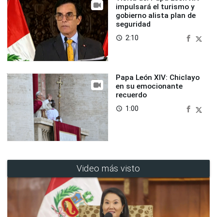
impulsará el turismo y
gobierno alista plan de
seguridad
2:10
access_time
Papa León XIV: Chiclayo
en su emocionante
recuerdo
1:00
access_time
Video más visto