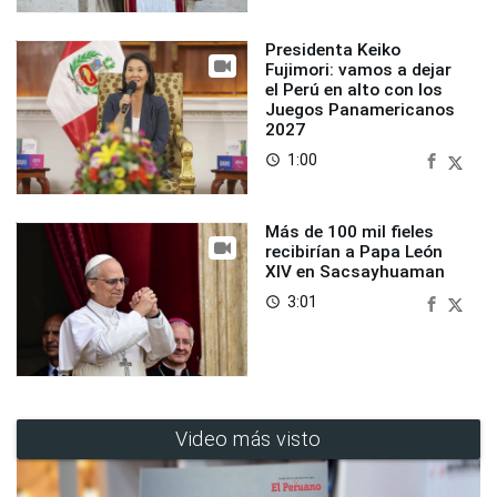
Presidenta Keiko
Fujimori: vamos a dejar
el Perú en alto con los
Juegos Panamericanos
2027
1:00
access_time
Más de 100 mil fieles
recibirían a Papa León
XIV en Sacsayhuaman
3:01
access_time
Video más visto