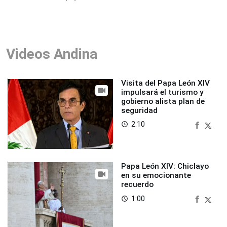
Videos Andina
Visita del Papa León XIV
impulsará el turismo y
gobierno alista plan de
seguridad
2:10
access_time
Papa León XIV: Chiclayo
en su emocionante
recuerdo
1:00
access_time