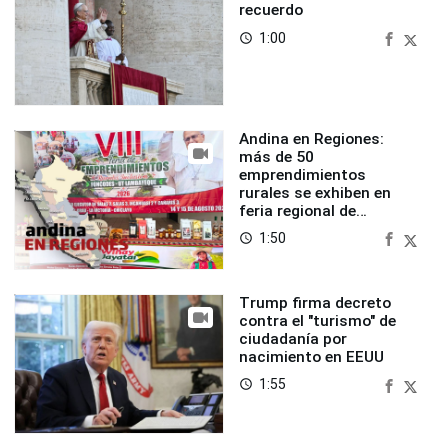
recuerdo
1:00
access_time
Andina en Regiones:
más de 50
emprendimientos
rurales se exhiben en
feria regional de
Foncodes
1:50
access_time
Trump firma decreto
contra el "turismo" de
ciudadanía por
nacimiento en EEUU
1:55
access_time