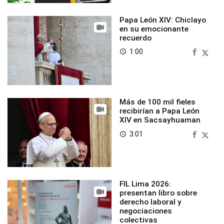
Papa León XIV: Chiclayo
en su emocionante
recuerdo
1:00
access_time
Más de 100 mil fieles
recibirían a Papa León
XIV en Sacsayhuaman
3:01
access_time
FIL Lima 2026:
presentan libro sobre
derecho laboral y
negociaciones
colectivas