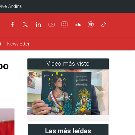
Vive Andina
t
Newsletter
bo
Video más visto
Las más leídas