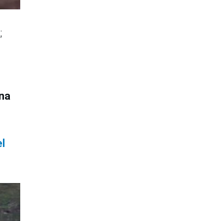
;
ina
l