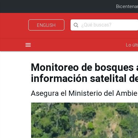
Bicentenar
ENGLISH
menu
Lo úl
Monitoreo de bosques 
información satelital d
Asegura el Ministerio del Ambie