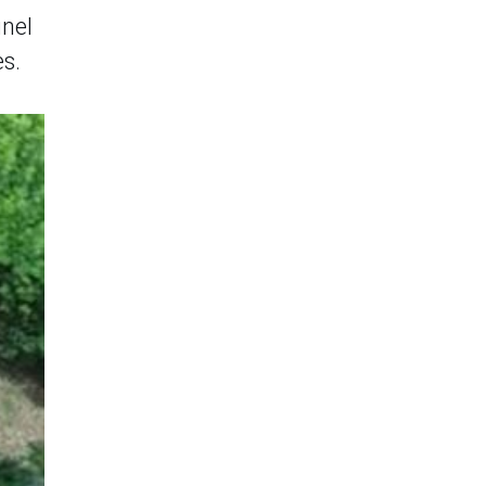
inel
es.