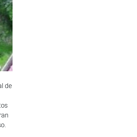
al de
tos
ran
so.