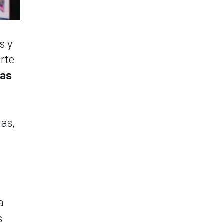
s y
arte
vas
nas,
a
s