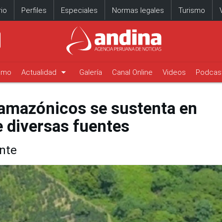
io
Perfiles
Especiales
Normas legales
Turismo
arrow_drop_down
timo
Actualidad
Galería
Canal Online
Videos
Podcas
amazónicos se sustenta en
e diversas fuentes
nte