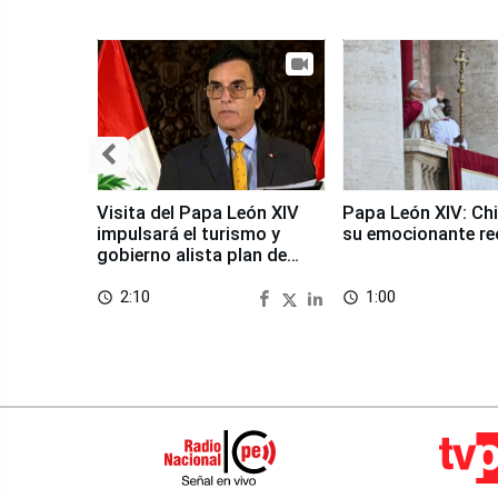
Visita del Papa León XIV
Papa León XIV: Chi
impulsará el turismo y
su emocionante re
gobierno alista plan de
seguridad
2:10
1:00
access_time
access_time