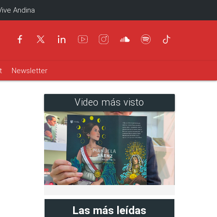
Vive Andina
t
Newsletter
Video más visto
Las más leídas