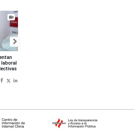
sentan
 laboral
lectivas