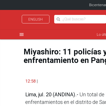
Bicentenar
ENGLISH
menu
Lo úl
Miyashiro: 11 policías y
enfrentamiento en Pan
12:58
|
Lima, jul. 20 (ANDINA).-
Un total de 
enfrentamientos en el distrito de Sa