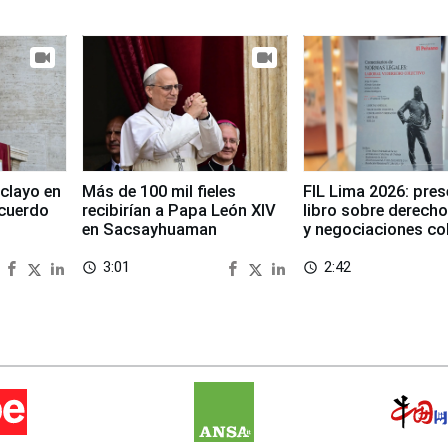
clayo en
Más de 100 mil fieles
FIL Lima 2026: pre
cuerdo
recibirían a Papa León XIV
libro sobre derecho
en Sacsayhuaman
y negociaciones co
3:01
2:42
access_time
access_time