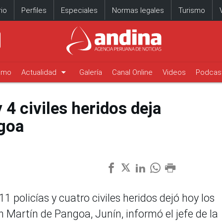
io
Perfiles
Especiales
Normas legales
Turismo
arrow_drop_down
timo
Actualidad
Galería
Canal Online
Videos
Podcas
 4 civiles heridos deja
goa
11 policías y cuatro civiles heridos dejó hoy los
n Martín de Pangoa, Junín, informó el jefe de la