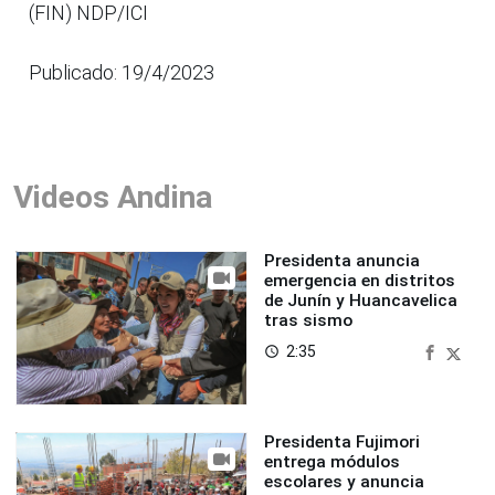
(FIN) NDP/ICI
Publicado: 19/4/2023
Videos Andina
Presidenta anuncia
emergencia en distritos
de Junín y Huancavelica
tras sismo
2:35
access_time
Presidenta Fujimori
entrega módulos
escolares y anuncia