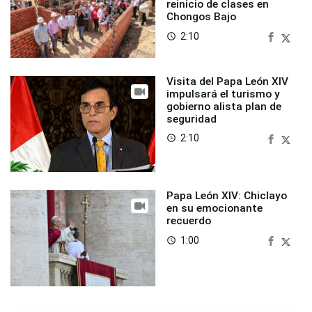
reinicio de clases en
Chongos Bajo
2:10
access_time
Visita del Papa León XIV
impulsará el turismo y
gobierno alista plan de
seguridad
2:10
access_time
Papa León XIV: Chiclayo
en su emocionante
recuerdo
1:00
access_time