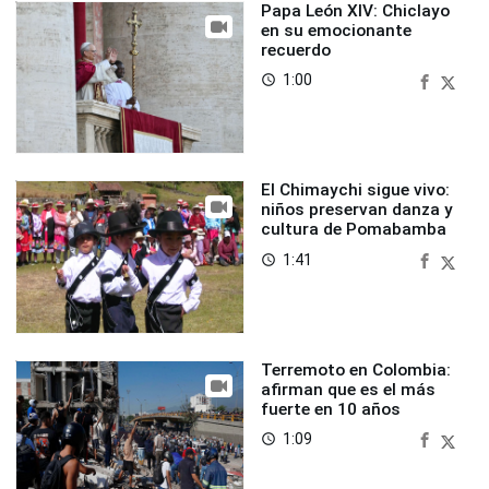
Papa León XIV: Chiclayo
en su emocionante
recuerdo
1:00
access_time
El Chimaychi sigue vivo:
niños preservan danza y
cultura de Pomabamba
1:41
access_time
Terremoto en Colombia:
afirman que es el más
fuerte en 10 años
1:09
access_time