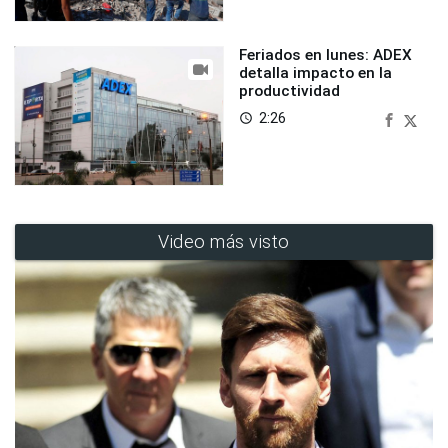
Feriados en lunes: ADEX
detalla impacto en la
productividad
2:26
access_time
Video más visto