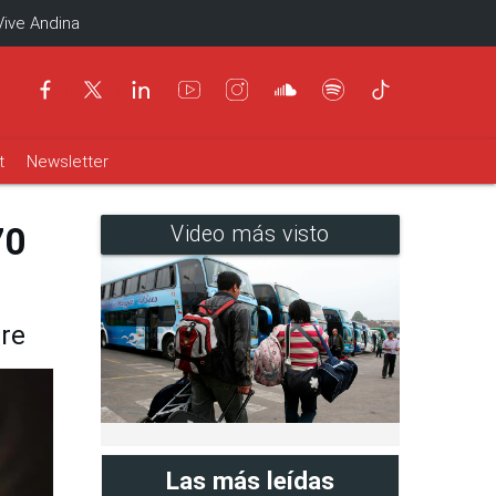
Vive Andina
t
Newsletter
70
Video más visto
bre
Las más leídas