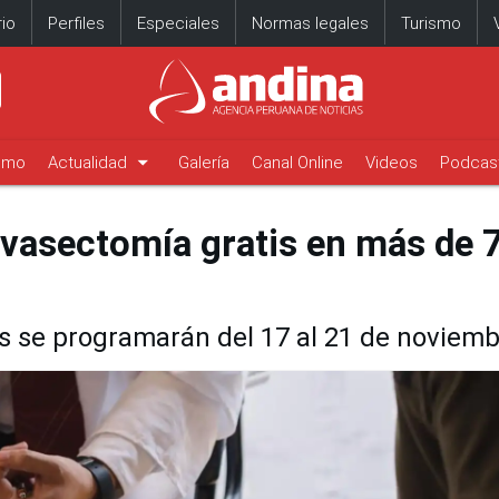
io
Perfiles
Especiales
Normas legales
Turismo
arrow_drop_down
timo
Actualidad
Galería
Canal Online
Videos
Podcas
 vasectomía gratis en más de 
s se programarán del 17 al 21 de noviem