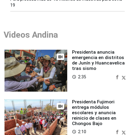
19
Videos Andina
Presidenta anuncia
emergencia en distritos
de Junín y Huancavelica
tras sismo
2:35
access_time
Presidenta Fujimori
entrega módulos
escolares y anuncia
reinicio de clases en
Chongos Bajo
2:10
access_time