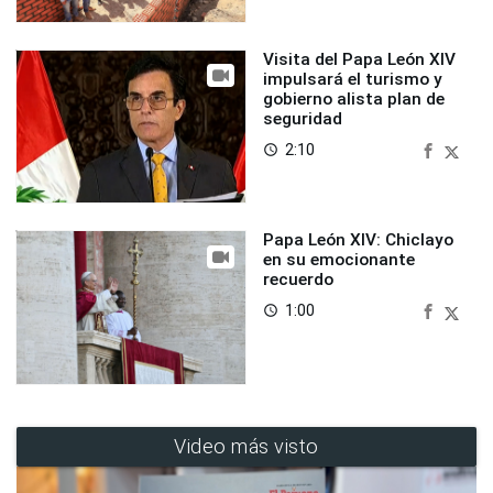
Visita del Papa León XIV
impulsará el turismo y
gobierno alista plan de
seguridad
2:10
access_time
Papa León XIV: Chiclayo
en su emocionante
recuerdo
1:00
access_time
Video más visto