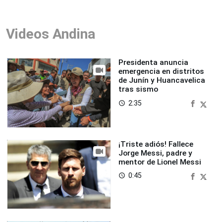
Videos Andina
Presidenta anuncia
emergencia en distritos
de Junín y Huancavelica
tras sismo
2:35
access_time
¡Triste adiós! Fallece
Jorge Messi, padre y
mentor de Lionel Messi
0:45
access_time