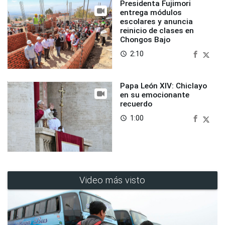
Presidenta Fujimori
entrega módulos
escolares y anuncia
reinicio de clases en
Chongos Bajo
2:10
access_time
Papa León XIV: Chiclayo
en su emocionante
recuerdo
1:00
access_time
Video más visto