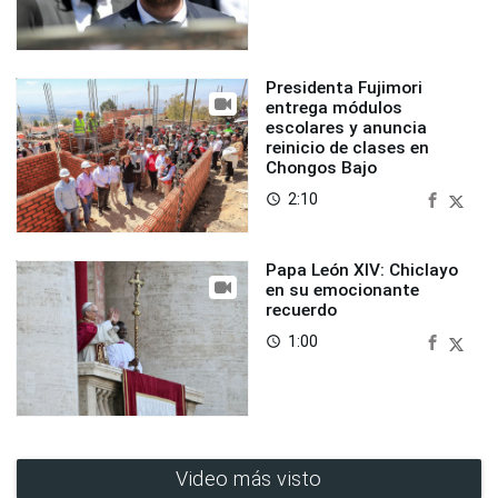
Presidenta Fujimori
entrega módulos
escolares y anuncia
reinicio de clases en
Chongos Bajo
2:10
access_time
Papa León XIV: Chiclayo
en su emocionante
recuerdo
1:00
access_time
Video más visto