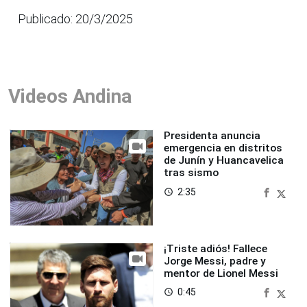
Publicado: 20/3/2025
Videos Andina
Presidenta anuncia
emergencia en distritos
de Junín y Huancavelica
tras sismo
2:35
access_time
¡Triste adiós! Fallece
Jorge Messi, padre y
mentor de Lionel Messi
0:45
access_time