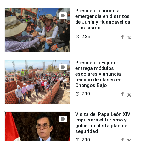
Presidenta anuncia
emergencia en distritos
de Junín y Huancavelica
tras sismo
2:35
access_time
Presidenta Fujimori
entrega módulos
escolares y anuncia
reinicio de clases en
Chongos Bajo
2:10
access_time
Visita del Papa León XIV
impulsará el turismo y
gobierno alista plan de
seguridad
2:10
access_time