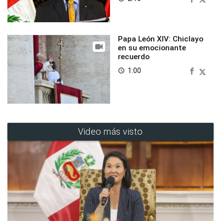
Papa León XIV: Chiclayo
en su emocionante
recuerdo
1:00
access_time
Video más visto