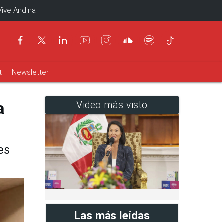
Vive Andina
t
Newsletter
a
Video más visto
es
Las más leídas