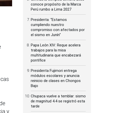
conoce propósito de la Marca
Perú rumbo a Lima 2027
Presidenta: “Estamos
cumpliendo nuestro
compromiso con afectados por
el sismo en Junín"
Papa León XIV: Reque acelera
e
trabajos para la misa
multitudinaria que encabezará
pontífice
Presidenta Fujimori entrega
módulos escolares y anuncia
lcas
reinicio de clases en Chongos
Bajo
Chupaca vuelve a temblar: sismo
de magnitud 4.4 se registró esta
 de
tarde
ia y