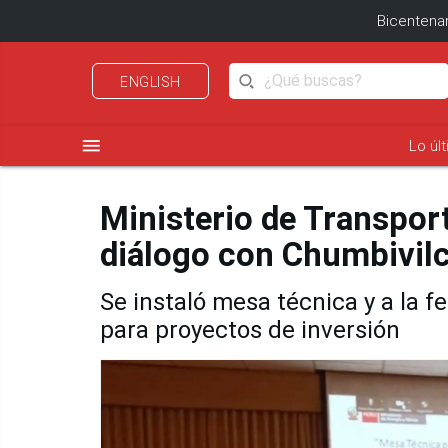
Bicentenar
ENGLISH
menu
Lo úl
Ministerio de Transpor
diálogo con Chumbivil
Se instaló mesa técnica y a la f
para proyectos de inversión