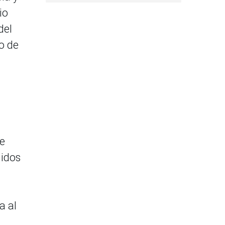
io
del
o de
de
midos
a al