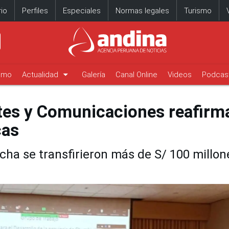
io
Perfiles
Especiales
Normas legales
Turismo
arrow_drop_down
timo
Actualidad
Galería
Canal Online
Videos
Podcas
tes y Comunicaciones reafirm
cas
echa se transfirieron más de S/ 100 millon