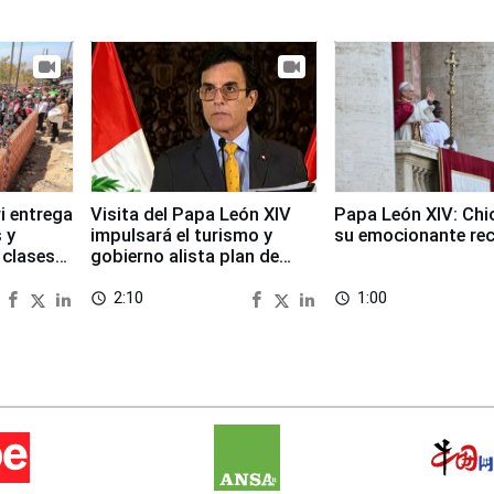
i entrega
Visita del Papa León XIV
Papa León XIV: Chi
 y
impulsará el turismo y
su emocionante re
 clases
gobierno alista plan de
seguridad
2:10
1:00
access_time
access_time