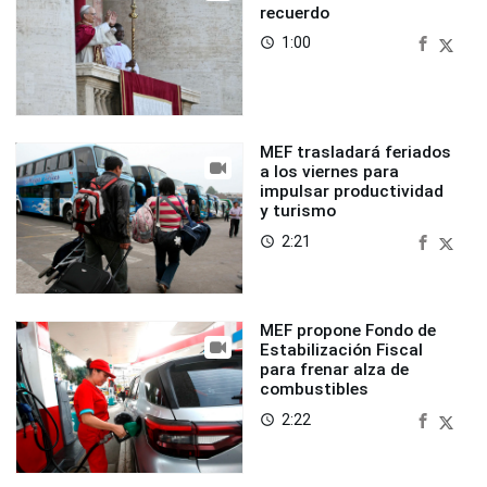
recuerdo
1:00
access_time
MEF trasladará feriados
a los viernes para
impulsar productividad
y turismo
2:21
access_time
MEF propone Fondo de
Estabilización Fiscal
para frenar alza de
combustibles
2:22
access_time