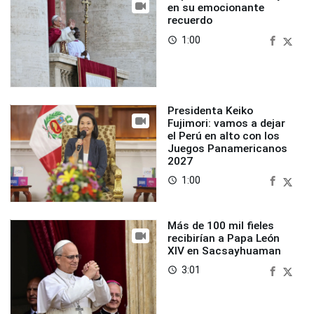
en su emocionante
recuerdo
1:00
access_time
Presidenta Keiko
Fujimori: vamos a dejar
el Perú en alto con los
Juegos Panamericanos
2027
1:00
access_time
Más de 100 mil fieles
recibirían a Papa León
XIV en Sacsayhuaman
3:01
access_time