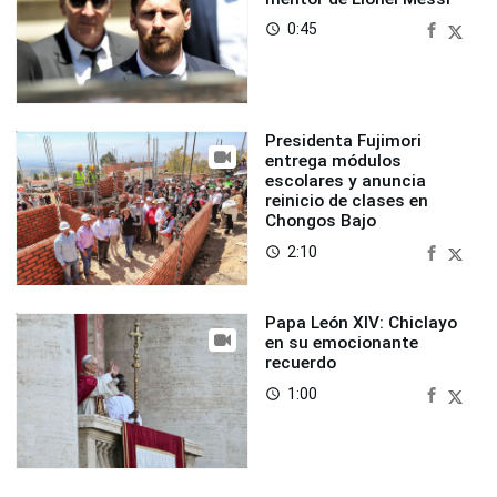
0:45
access_time
Presidenta Fujimori
entrega módulos
escolares y anuncia
reinicio de clases en
Chongos Bajo
2:10
access_time
Papa León XIV: Chiclayo
en su emocionante
recuerdo
1:00
access_time