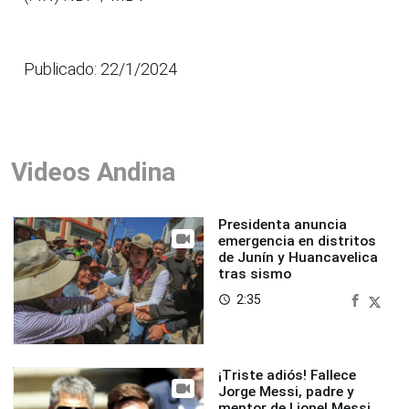
Publicado: 22/1/2024
Videos Andina
Presidenta anuncia
emergencia en distritos
de Junín y Huancavelica
tras sismo
2:35
access_time
¡Triste adiós! Fallece
Jorge Messi, padre y
mentor de Lionel Messi