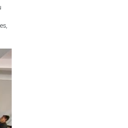
u
es,