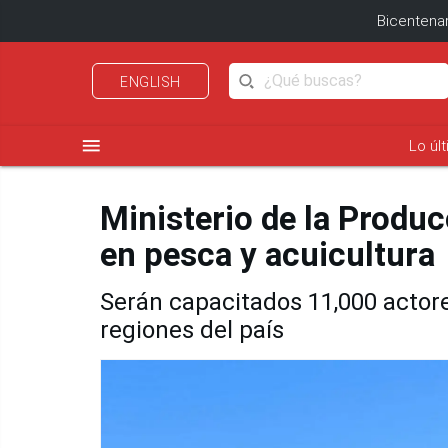
Bicentenar
ENGLISH
menu
Lo úl
Ministerio de la Produ
en pesca y acuicultura
Serán capacitados 11,000 actore
regiones del país