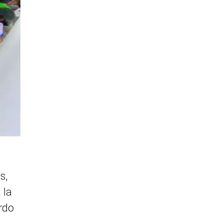
s,
 la
erdo