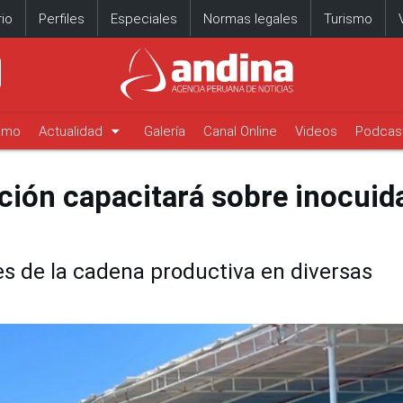
io
Perfiles
Especiales
Normas legales
Turismo
arrow_drop_down
timo
Actualidad
Galería
Canal Online
Videos
Podcas
cción capacitará sobre inocuid
s de la cadena productiva en diversas