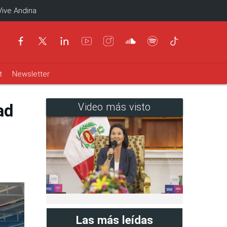
Vive Andina
t
Newsletter
ad
Video más visto
Las más leídas