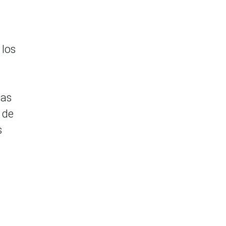
 los
das
 de
s