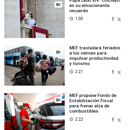
Papa León XIV: Chiclayo
en su emocionante
recuerdo
1:00
access_time
MEF trasladará feriados
a los viernes para
impulsar productividad
y turismo
2:21
access_time
MEF propone Fondo de
Estabilización Fiscal
para frenar alza de
combustibles
2:22
access_time