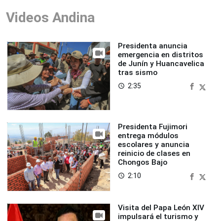
Videos Andina
Presidenta anuncia
emergencia en distritos
de Junín y Huancavelica
tras sismo
2:35
access_time
Presidenta Fujimori
entrega módulos
escolares y anuncia
reinicio de clases en
Chongos Bajo
2:10
access_time
Visita del Papa León XIV
impulsará el turismo y