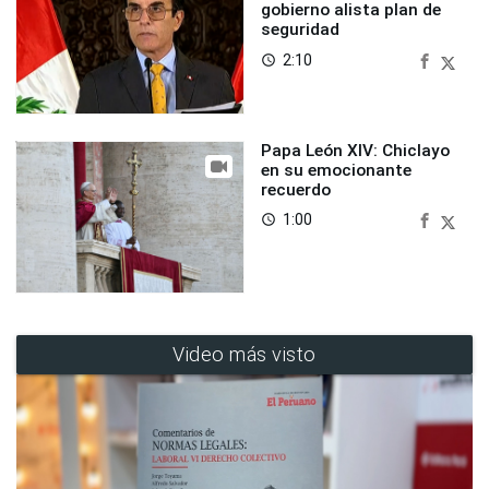
gobierno alista plan de
seguridad
2:10
access_time
Papa León XIV: Chiclayo
en su emocionante
recuerdo
1:00
access_time
Video más visto