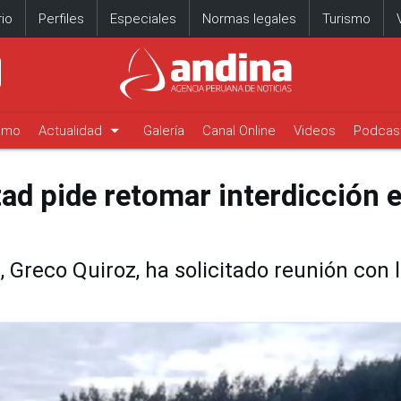
io
Perfiles
Especiales
Normas legales
Turismo
arrow_drop_down
timo
Actualidad
Galería
Canal Online
Videos
Podcas
rtad pide retomar interdicción 
 Greco Quiroz, ha solicitado reunión con 