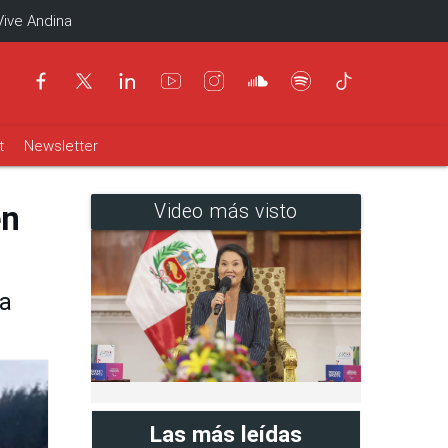
Vive Andina
t
Newsletter
en
Video más visto
la
Las más leídas