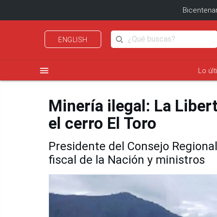
Bicentenar
ENGLISH
menu
Lo úl
Minería ilegal: La Libe
el cerro El Toro
Presidente del Consejo Regional,
fiscal de la Nación y ministros