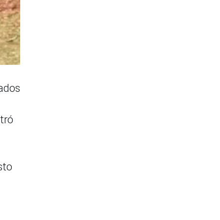
nados
tró
sto