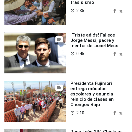
tras sismo
2:35
access_time
¡Triste adiós! Fallece
Jorge Messi, padre y
mentor de Lionel Messi
0:45
access_time
Presidenta Fujimori
entrega módulos
escolares y anuncia
reinicio de clases en
Chongos Bajo
2:10
access_time
Papa León XIV: Chiclayo