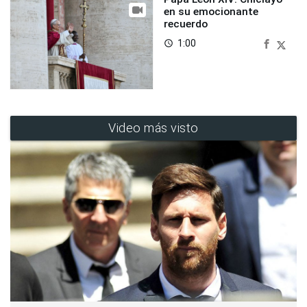
en su emocionante
recuerdo
1:00
access_time
Video más visto