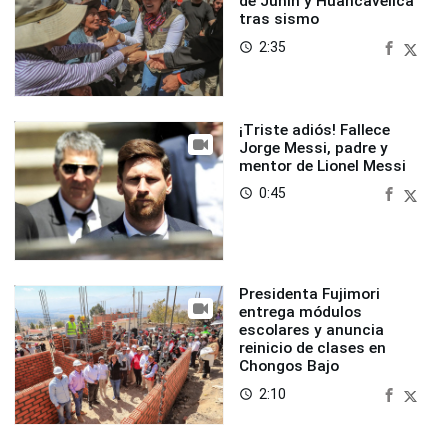
de Junín y Huancavelica
tras sismo
2:35
access_time
¡Triste adiós! Fallece
Jorge Messi, padre y
mentor de Lionel Messi
0:45
access_time
Presidenta Fujimori
entrega módulos
escolares y anuncia
reinicio de clases en
Chongos Bajo
2:10
access_time