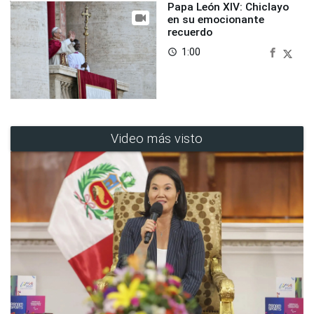
Papa León XIV: Chiclayo
en su emocionante
recuerdo
1:00
access_time
Video más visto