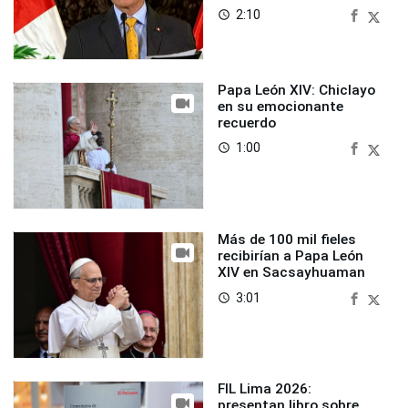
2:10
access_time
Papa León XIV: Chiclayo
en su emocionante
recuerdo
1:00
access_time
Más de 100 mil fieles
recibirían a Papa León
XIV en Sacsayhuaman
3:01
access_time
FIL Lima 2026:
presentan libro sobre