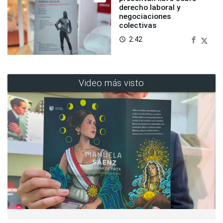
derecho laboral y
negociaciones
colectivas
2:42
access_time
Video más visto